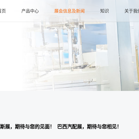
首页
产品中心
展会信息及新闻
知识
关于我
废气阀再循环系统
最近新闻
基础知识
公司
节气门
进阶知识
我们
变速箱配件
质量
OCV 机油控制阀
其他电磁阀
新产品
2023-03-09