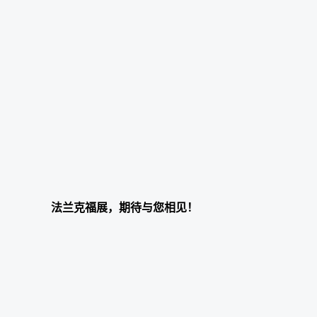
上海法兰克福汽配展，期待与您的见
美国拉斯维加
面！
查看更多
查看更多
2022-08-19
法兰克福展，期待与您相见！