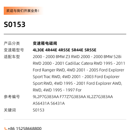
欢迎与我们开展业务！
S0153
产品分类
变速箱电磁阀
变速箱型号
4L30E 4R44E 4R55E 5R44E 5R55E
适配车型
2000 - 2000 BMW Z3 RWD 2000 - 2000 BMW 528i
RWD 2000 - 2001 Cadillac Catera RWD 1995 - 2011
Ford Ranger RWD, 4WD 2001 - 2005 Ford Explorer
Sport Trac RWD, 4WD 2001 - 2003 Ford Explorer
Sport RWD, 4WD 1995 - 2001 Ford Explorer AWD,
RWD, 4WD 1995 - 1997 For
参考编号
9L2P7G383AA F77Z7G383AA XL2Z7G383AA
A56431A 56431A
关键词
S0153
+86 15258668800