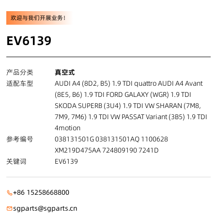
欢迎与我们开展业务！
EV6139
产品分类
真空式
适配车型
AUDI A4 (8D2, B5) 1.9 TDI quattro AUDI A4 Avant
(8E5, B6) 1.9 TDI FORD GALAXY (WGR) 1.9 TDI
SKODA SUPERB (3U4) 1.9 TDI VW SHARAN (7M8,
7M9, 7M6) 1.9 TDI VW PASSAT Variant (3B5) 1.9 TDI
4motion
参考编号
038131501G 038131501AQ 1100628
XM219D475AA 724809190 7241D
关键词
EV6139
+86 15258668800
sgparts@sgparts.cn