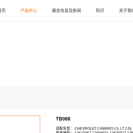
首页
产品中心
展会信息及新闻
知识
关于我
废气阀再循环系统
最近新闻
基础知识
公司
节气门
进阶知识
我们
变速箱配件
质量
OCV 机油控制阀
其他电磁阀
新产品