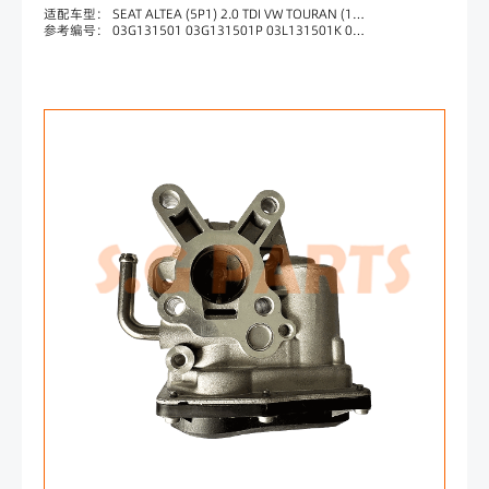
适配车型： SEAT ALTEA (5P1) 2.0 TDI VW TOURAN (1T1, 1T2) 2.0 TDI VW GOLF V (1K1) 2.0 TDI VW PASSAT (3C2) 2.0 TDI VW PASSAT (3C2) 2.0 TDI 4motion VW PASSAT (3C2) 2.0 TDI 16V 4motion VW PASSAT (3C2) 2.0 TDI 16V
参考编号： 03G131501 03G131501P 03L131501K 03L131501G 88087 83652 700418 03L131501C