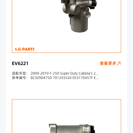
EV6221
查看更多
适配车型： 2009-2010 F-250 Super Duty Cabela's 2008-2009 F-250 Super Duty FX4 2008-2010 F-250 Super Duty (submodel: Harley-Davidson Edition, King Ranch, Lariat, XL, XLT) 2009-2010 F-350 Super Duty Cabela's 2008-2009 F-350 Super Duty FX4 2008-2010 F-350 Super Duty (s
参考编号： 8C3Z9D475D 701293320 053170457F EGV1151 4F2061