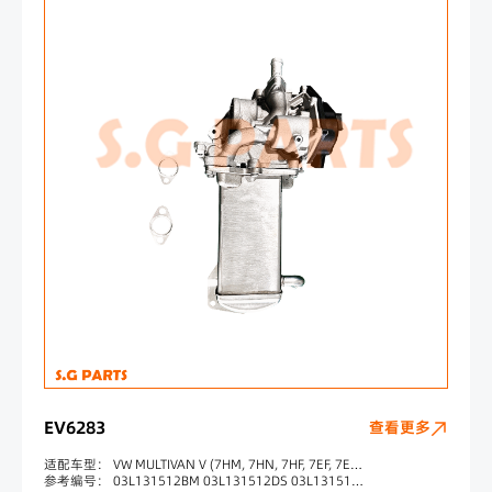
EV6283
查看更多
适配车型： VW MULTIVAN V (7HM, 7HN, 7HF, 7EF, 7EM, 7EN) 2.0 TDI VW TRANSPORTER V Platform/Chassis (7JD, 7JE, 7JL, 7JY, 7JZ, 7FD 2.0 TDI VW TRANSPORTER V Box (7HA, 7HH, 7EA, 7EH) 2.0 TDI VW TRANSPORTER V Bus (7HB, 7HJ, 7EB, 7EJ, 7EF) 2.0 TDI
参考编号： 03L131512BM 03L131512DS 03L131512Q 03L131512DK 555106 7518220 370419 83950 V29009969 700435 03L131512CB 88220