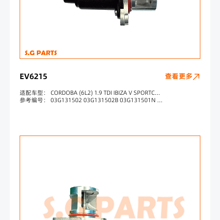
EV6215
查看更多
适配车型： CORDOBA (6L2) 1.9 TDI IBIZA V SPORTCOUPE (6J1, 6P1) 1.9 TDI POLO (9N_) 1.9 TDI CADDY III Box (2KA, 2KH, 2CA, 2CH) 1.9 TDI GOLF PLUS (5M1, 521) 1.9 TDI
参考编号： 03G131502 03G131502B 03G131501N 03G131501D 555192 7518152 700907030 88152 700907010 70067800 700678040 700907000