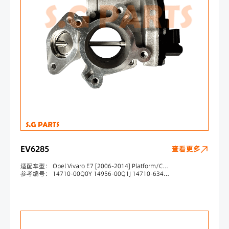
EV6285
查看更多
适配车型： Opel Vivaro E7 [2006-2014] Platform/Chassis Opel Vivaro F7 [2001-2019] Box Opel Vivaro J7 [2001-2019] Bus Vauxhall Vivaro E7 [2003-2014] Platform/Chassis Vauxhall Vivaro F7 [2001-2014] Box Vauxhall Vivaro J7 [2001-2014] Bus Vauxhall Movano MK II [2010-201
参考编号： 14710-00Q0Y 14956-00Q1J 14710-6341R 14710-5543R 14710-0385R 8200796674 4453017 4400651 95508569 4420704 93168407 93198888