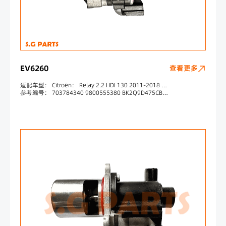
EV6260
查看更多
适配车型： Citroën： Relay 2.2 HDI 130 2011-2018 Ford： Ranger 2.2 TDCi 2011-2018 Ranger 2.2 TDCi 4x4 2011-2018 Ranger 2.2 TDCi 4x4 2011-2018 Ranger 3.2 TDCi 4x4 2011-2018 Transit 2.2 TDCi 2011-2014 Transit 2.2 TDCi 4x4 2011-2014 Transit 2.2 TDCi RWD
参考编号： 703784340 9800555380 BK2Q9D475CB BK2Q9D475CC FB3Q9D475AA BZ2Z9D475A BK2Q9D475CD FB3Q9D475AC FB3Z-9D475-C