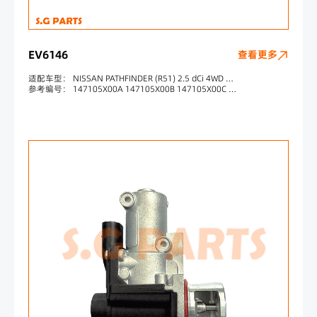
EV6146
查看更多
适配车型： NISSAN PATHFINDER (R51) 2.5 dCi 4WD NISSAN PATHFINDER (R51) 2.5 dCi NISSAN NAVARA (D40) 2.5 dCi NISSAN NAVARA (D40) 2.5 dCi 4WD NISSAN NAVARA Platform/Chassis (D40) 2.5 dCi NISSAN NAVARA Platform/Chassis (D40) 2.5 dCi 4WD
参考编号： 147105X00A 147105X00B 147105X00C 147105X00D 717730147 730147