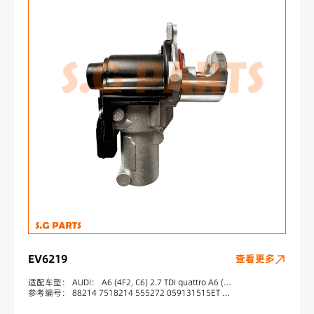
EV6219
查看更多
适配车型： AUDI： A6 (4F2, C6) 2.7 TDI quattro A6 (4F2, C6) 3.0 TDI quattro A6 (4F2, C6) 2.7 TDI A6 (4F2, C6) 2.7 TDI A6 (4F2, C6) 2.7 TDI quattro A6 (4F2, C6) 3.0 TDI quattro A6 Avant (4F5, C6) 2.7 TDI A6 Avant (4F5, C6) 2.7 TDI quattro
参考编号： 88214 7518214 555272 059131515ET 059131515CC 059131515R 059131502B 702132070 70110616 702132020 70110633 059131502G