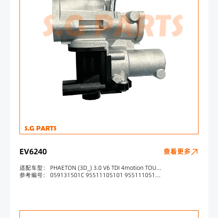
EV6240
查看更多
适配车型： PHAETON (3D_) 3.0 V6 TDI 4motion TOUAREG (7LA, 7L6, 7L7) 3.0 V6 TDI TOUAREG (7P5) 3.0 V6 TDI AUDI A4 Avant (8K5, B8) 3.0 TDI quattro
参考编号： 059131501C 95511105101 95511105100 059131502D 701782070 059131501H 555298 83990 7518250 88250