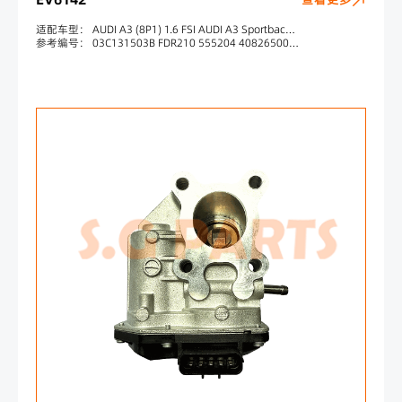
适配车型： AUDI A3 (8P1) 1.6 FSI AUDI A3 Sportback (8PA) 1.6 FSI SKODA OCTAVIA (1Z3) 1.6 FSI SKODA OCTAVIA Combi (1Z5) 1.6 FSI VW POLO (9N_) 1.4 FSI VW TOURAN (1T1, 1T2) 1.6 FSI VW GOLF V (1K1) 1.6 FSI VW GOLF V (1K1) 1.4 FSI VW GOLF PLUS (5M1, 521) 1.6 FSI VW GOLF
参考编号： 03C131503B FDR210 555204 408265001005 88114 7518114 A2C53025941 408265001005Z