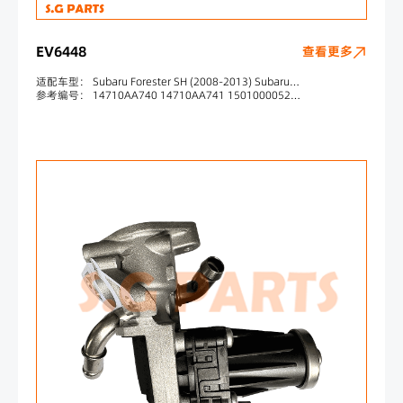
EV6448
查看更多
适配车型： Subaru Forester SH (2008-2013) Subaru Impreza GR, GH, G3 (2009-2012) Subaru Legacy V MK V (2009-2014) Subaru Legacy V MK V (2009-2014) Subaru Outback BR (2013-2020)
参考编号： 14710AA740 14710AA741 1501000052 730175 V63630001