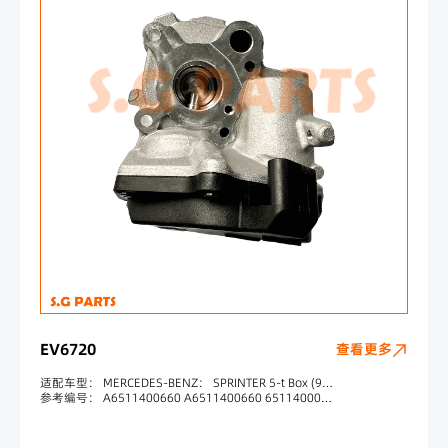
EV6720
查看更多
适配车型： MERCEDES-BENZ： SPRINTER 5-t Box (906) 513 CDI 4x4 (906.653, 906.655, 906.657) SPRINTER 5-t Box (906) 513 CDI (906.653, 906.655, 906.657) SPRINTER 5-t Platform/Chassis (906) 513 CDI (906.135, 906.155, 906.253, 906.255) SPRINTER 5-t Platform/Chassi
参考编号： A6511400660 A6511400660 6511400060 6511400160 6511400860 6511400660 A6511400060