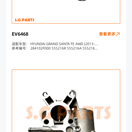
EV6468
查看更多
适配车型： HYUNDAI GRAND SANTA FE AWD (2013-2018) HYUNDAI ix35 (LM, EL, ELH) 2.0 CRDi / 4WD (2010-2018) HYUNDAI ix35 Van CRDi / 4WD (2009-2018) HYUNDAI SANTA FE II (CM) 2.0 CRDi / 4x4 (2006-2012) HYUNDAI SANTA FE II (CM) 2.2 CRDi / 4x4 (2009-2012) HYUNDAI SANTA
参考编号： 284102F000 555216R 555216A 555216HQ 555216B 7518180 88180 83897