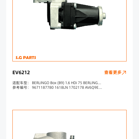
EV6212
查看更多
适配车型： BERLINGO Box (B9) 1.6 HDi 75 BERLINGO Box (B9) 1.6 HDi 90 MONDEO IV Turnier (BA7) 1.6 TDCi FOCUS III Turnier 1.6 TDCi ECOnetic FOCUS III Turnier 1.6 TDCi
参考编号： 9671187780 1618LN 1702178 AV6Q9E456BA 36001487 331730 7518216 70215615 702209080 702209110 702209040 88216 1708004