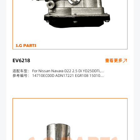
EV6218
查看更多
适配车型： For Nissan Navara D22 2.5 Di YD25DDTi,YD25ETI 2003-2004 For Nissan Navara D40 2.5 dCi YD25DDTi 2010-2015 For Nissan Navara D40 2.5 dCi YD25DDTi 09/2006-01/2012 For Nissan Navara D40 2.5 WD YD25DDTi 09/2006-01/2010 For Nissan Navara D40 2.5 WD YD25DDTi
参考编号： 14710EC00D ADN17221 EGR108 150108 14710EC00B 1501000021 14710EC00A